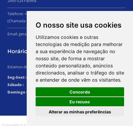
2495-524 Fátima
Telefone: +(351) 249 532 815
(Chamada para a rede fixa nacional)
O nosso site usa cookies
Email:
geral@luvifal.pt
Utilizamos cookies e outras
tecnologias de medição para melhorar
Horário
a sua experiência de navegação no
nosso site, de forma a mostrar
conteúdo personalizado, anúncios
Estamos disponíveis nos seguintes horários:
direcionados, analisar o tráfego do site
Seg-Sext :
09h00 - 18h00
e entender de onde vêm os visitantes.
Sábado :
Encerrados
Concordo
Domingo :
Encerrados
Eu recuso
Alterar as minhas preferências
Copyright ©
Luvifal - Sociedade de Construções, Lda
2016. Powered By
TRIGÉNIUS